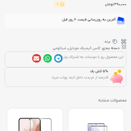
0
390,000
تومان
آخرین به روزرسانی قیمت: 6 روز قبل
برند:
,
دسته بندی:
گلس گیمینگ موبایل
شیائومی
این محصول رو با دوستات به اشتراک بزار:
5% کش بک
5درصد از خریدت داخل کیف پولت میره...
محصولات مشابه