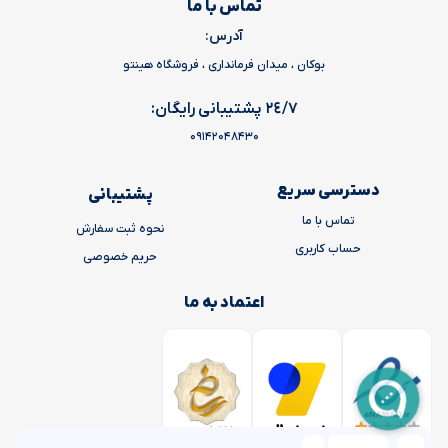
تماس با ما
آدرس:
بوکان ، میدان فرمانداری ، فروشگاه هینتو
٢٤/٧ پشتیبانی رایگان:
09142048430
دسترسی سریع
پشتیبانی
تماس با ما
نحوه ثبت سفارش
حساب کاربری
حریم خصوصی
اعتماد به ما