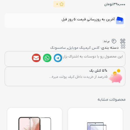
0
390,000
تومان
آخرین به روزرسانی قیمت: 5 روز قبل
برند:
,
دسته بندی:
گلس گیمینگ موبایل
سامسونگ
این محصول رو با دوستات به اشتراک بزار:
5% کش بک
5درصد از خریدت داخل کیف پولت میره...
محصولات مشابه