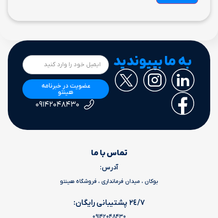
به ما بپیوندید
عضویت در خبرنامه
هینتو
۰۹۱۴۲۰۴۸۴۳۰
تماس با ما
آدرس:
بوکان ، میدان فرمانداری ، فروشگاه هینتو
٢٤/٧ پشتیبانی رایگان:
09142048430