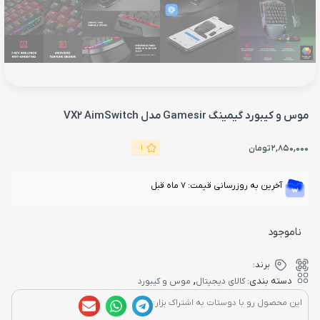
موس و کیبورد گیمینگ Gamesir مدل VX2 AimSwitch
1
2,850,000
تومان
آخرین به روزرسانی قیمت: 7 ماه قبل
ناموجود
برند:
,
دسته بندی:
کالای دیجیتال
موس و کیبورد
این محصول رو با دوستات به اشتراک بزار: