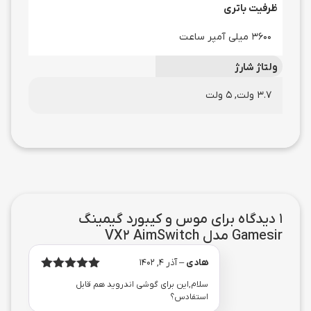
ظرفیت باتری
3600 میلی آمپر ساعت
ولتاژ شارژ
3.7 ولت, 5 ولت
1 دیدگاه برای
موس و کیبورد گیمینگ
Gamesir مدل VX2 AimSwitch
هادی
–
آذر 4, 1402
امتیاز
از
5
سلام,این برای گوشی اندروید هم قابل
5
استفادس؟