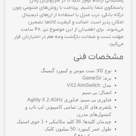
پشتیبانی ارتباط برقرار کنید تا در سریع‌ترین زمان
پاسخگوی شما باشیم. پرداخت با روش‌های متنوعی چون
درگاه بانکی، درب منزل یا استفاده از ارزهای دیجیتال
امکان پذیر است. اصالت و کیفیت کالاها تضمین
می‌شوند. برای اطمینان از این موضوع نیز، ۴۸ ساعت
مهلت تست و ضمانت بازگشت وجه هم در اختیارتان قرار
می‌گیرد.
مشخصات فنی
نوع کالا: ست موس و کیبورد گیمینگ
برند: GameSir
مدل: VX2 AimSwitch
اتصال: بی سیم
فناوری بی سیم: فناوری Agility X 2.4GHz
پلتفرم های کاری: تمامی کامپیوتر، لپ تاپ و
کنسول‌های مدرن
چیدمان کلیدها: 36 کلید مکانیکی + 1 جوی استیک
طول عمر کیبورد: 50 میلیون کلیک