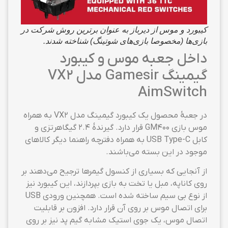
کیبورد و موس از دیرباز به عنوان برترین روش شرکت در
بازی‌ها (مخصوصا بازی‌های شوتینگ) شناخته شدند.
داخل جعبه موس و کیبورد
گیمینگ Gamesir مدل VX2
AimSwitch
در جعبهٔ محصول یک کیبورد گیمینگ مدل VX2 به همراه
موس بازی GM400 قرار دارد. گیرندهٔ ۲.۴ گیگاهرتزی و
کابل USB Type-C به همراه دفترچه راهنما دیگر کالاهای
موجود در این بسته می‌باشند.
از آنجایی که بسیاری از کنسول گیمرها ترجیح می‌دهند بر
روی کاناپه، مبل یا تخت به بازی بپردازند، این کیبورد نیز
از نوع بی سیم ساخته شده است. همچنین ورودی USB
برای اتصال موس بر روی آن قرار دارد. افزون بر قابلیت
اتصال موس، یک جوی استیک مشابه گیم پد نیز بر روی