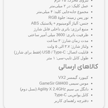
نیروی محرک: ۴۵ گرم
عمل کلیک: در ۲ میلی‌متر
مجموع جابه‌جایی کلید: ۴ میلی‌متر
نور پس زمینه: جلوهٔ RGB
جنس: آلیاژ آلومینیوم + پلاستیک ABS
منبع انرژی: باتری داخلی قابل شارژ
ظرفیت باتری: 3600 میلی آمپر ساعتی
مدت زمان شارژ: ۳ ساعت
ولتاژ شارژ: ۳.۷ الی ۵ ولت
قابلیت اتصال: USB / Type-C (فقط برای شارژ)
طول کابل تایپ-سی: ۱ متر
کالاهای ارسالی
کیبورد گیمسر VX2
موس سیمی GameSir GM400
دانگل بی سیم Agility X 2.4GHz (نسل دوم)
کابل یو‌اس‌بی Type-C
دفترچه راهنمای کاربر