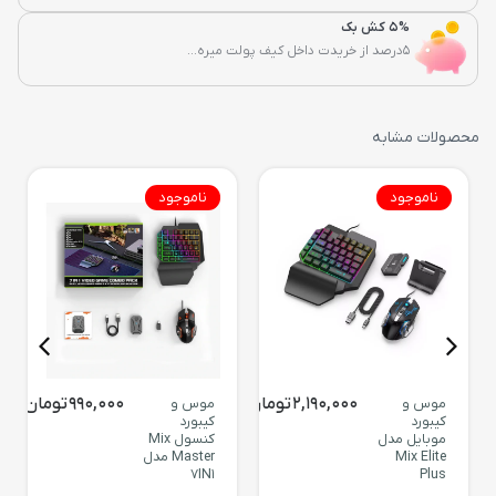
5% کش بک
5درصد از خریدت داخل کیف پولت میره...
محصولات مشابه
ناموجود
ناموجود
2,190,000
تومان
990,000
تومان
موس و
موس و
کیبورد
کیبورد
موبایل مدل
کنسول Mix
Mix Elite
Master مدل
7IN1
Plus