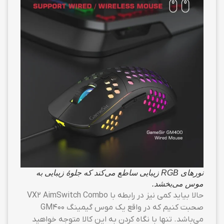
نورهای RGB‌ زیبایی ساطع می‌کند که جلوهٔ زیبایی به
موس می‌بخشد.
حالا بیاید کمی نیز در رابطه با VX2 AimSwitch Combo
صحبت کنیم که در واقع یک موس گیمینگ GM400
می‌باشد. تنها با نگاه کردن به این کالا متوجه خواهید