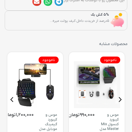
این محصول رو با دوستات به اشتراک بزار:
5% کش بک
5درصد از خریدت داخل کیف پولت میره...
محصولات مشابه
ناموجود
ناموجود
990,000
تومان
1,200,000
تومان
موس و
موس و
کیبورد
کیبورد
کنسول Mix
گیمینگ
Master مدل
موبایل مدل