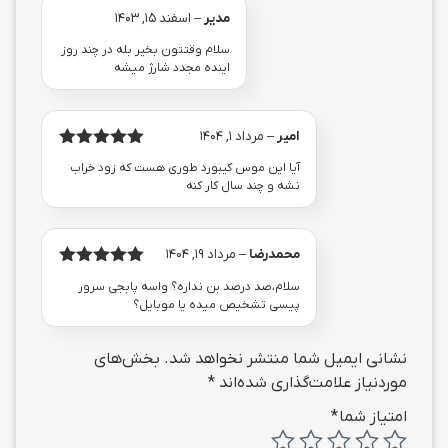
مدیر
–
اسفند 15, 1403
سلام وقتتون بخیر بله در چند روز
اینده مجدد شارژ میشه
امیر
–
مرداد 1, 1404
امتیاز
از
5
آیا این موس کیبورد طوری هست که زود خراب
5
نشه و چند سال کار کنه
محمدرضا
–
مرداد 19, 1404
امتیاز
از
5
سلام،صد درصد بن نداره؟ واسه پابجی سرور
5
پیسی تشخیص میده یا موبایل؟
نشانی ایمیل شما منتشر نخواهد شد.
بخش‌های
موردنیاز علامت‌گذاری شده‌اند
*
امتیاز شما
*