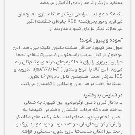
عملکرد بازیکن تا حد زیادی افزایش می‌دهد.
تکیه گاه مچ دست راحتی بیشتر هنگام بازی به ارمغان
می‌آورد و نور پس‌‌زمینه RGB جلوه‌ای شگفت انگیز
می‌سازد. دیگر مزایای کیبورد عبارتند از:
آسوده و پیروز شوید!
طول عمر کیبورد حداقل هشت ملیون کلیک می‌باشد. این
موضوع در کنار سرعت پاسخگویی ۸ میلی‌ثانیه‌ای، قطعا
هزاران پیروزی را برای شما گیمرهای حرفه‌ای و تیم‌تان رقم
می‌زند. این کالا با انواع ویندوز (xp/7/8/10/11)، اندروید و
IOS سازگار است. همچنین کابل بادوام ۱.۶ متری،
استفادهٔ راحت در هر زمان و مکانی را تضمین می‌کند.
در آسایش بدرخشید!
با به‌کار گیری دانش ارگونومی، این کیبورد به شکلی
ساخته شده که حرکات انگشتان و فشردن کلیدها به
راحتی انجام بپذیرد. صدای لذت بخش کلیدهای مکانیکی
نوازش‌گر گوش‌های‌تان خواهند بود. وجود مچ پد بزرگ و
راحت نیز امکان ساعت‌ها بازی بدون خستگی را فراهم