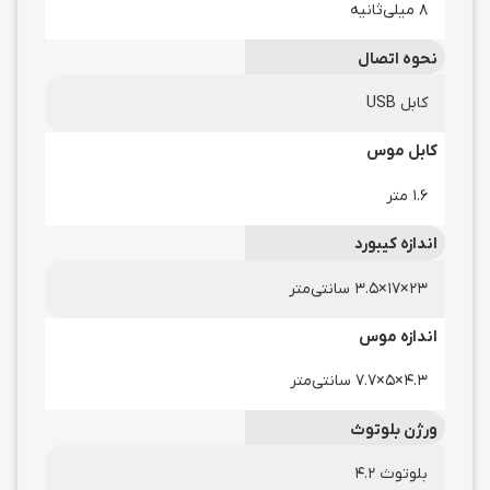
8 میلی‌ثانیه
نحوه اتصال
کابل USB
کابل موس
۱.۶ متر
اندازه کیبورد
۲۳×۱۷×۳.۵ سانتی‌متر
اندازه موس
۴.۳×۵×۷.۷ سانتی‌متر
ورژن بلوتوث
بلوتوث ۴.۲