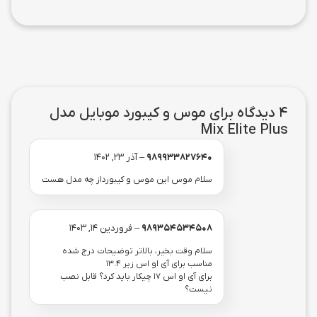
4 دیدگاه برای
موس و کیبورد موبایل مدل
Mix Elite Plus
989933827640
–
آذر 23, 1402
سلام موس این موس و کیبورداز چه مدل هست
989354534508
–
فروردین 14, 1403
سلام وقت بخیر، بالاتر توضیحات درج شده
مناسب برای آی او اس زیر ۱۳.۴
برای آی او اس ۱۷ چیکار باید کرد؟ قابل نصب
نیست؟