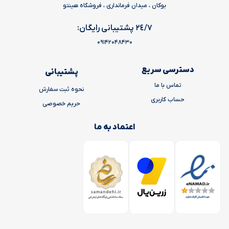
بوکان ، میدان فرمانداری ، فروشگاه هینتو
٢٤/٧ پشتیبانی رایگان:
09142048430
دسترسی سریع
پشتیبانی
تماس با ما
نحوه ثبت سفارش
حساب کاربری
حریم خصوصی
اعتماد به ما