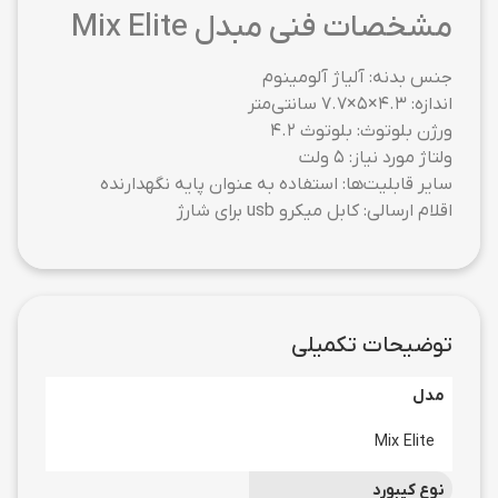
مشخصات فنی مبدل Mix Elite
جنس بدنه: آلیاژ آلومینوم
اندازه: ۴.۳×۵×۷.۷ سانتی‌متر
ورژن بلوتوث: بلوتوث ۴.۲
ولتاژ مورد نیاز: ۵ ولت
سایر قابلیت‌ها: استفاده به عنوان پایه نگهدارنده
اقلام ارسالی: کابل میکرو usb برای شارژ
توضیحات تکمیلی
مدل
Mix Elite
نوع کیبورد