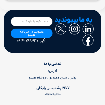
به ما بپیوندید
عضویت در خبرنامه
هینتو
۰۹۱۴۲۰۴۸۴۳۰
تماس با ما
آدرس:
بوکان ، میدان فرمانداری ، فروشگاه هینتو
٢٤/٧ پشتیبانی رایگان:
09142048430