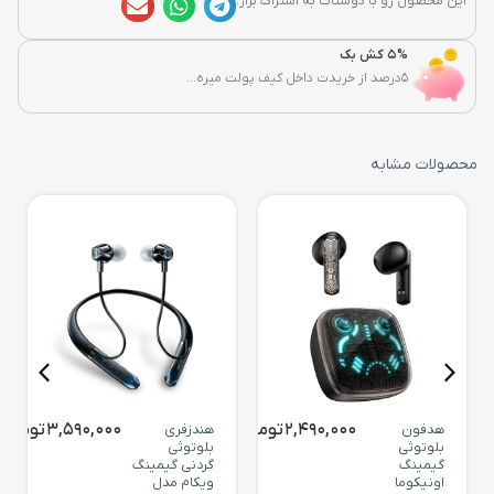
این محصول رو با دوستات به اشتراک بزار:
5% کش بک
5درصد از خریدت داخل کیف پولت میره...
محصولات مشابه
2,490,000
تومان
3,590,000
تومان
هدفون
هندزفری
بلوتوثی
بلوتوثی
گیمینگ
گردنی گیمینگ
اونیکوما
ویکام مدل