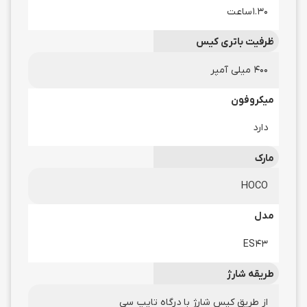
1.30ساعت
ظرفیت باتری کیس
400 میلی آمپر
میکروفون
دارد
مارک
HOCO
مدل
ES43
طریقه شارژ
از طریق کیس شارژ با درگاه تایپ سی