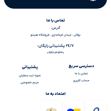
تماس با ما
آدرس:
بوکان ، میدان فرمانداری ، فروشگاه هینتو
٢٤/٧ پشتیبانی رایگان:
09142048430
دسترسی سریع
پشتیبانی
تماس با ما
نحوه ثبت سفارش
حساب کاربری
حریم خصوصی
اعتماد به ما